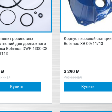
плект резиновых
Корпус насосной станции
отнений для дренажного
Belamos XA 09/11/13
оса Belamos DWP 1300 CS
.1113
3 290
ничная
Розничная
Купить
Купить