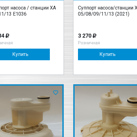
порт насоса / станции XA
Суппорт насоса/станции 
11/13 E1036
05/08/09/11/13 (2021)
34
3 270
ничная
Розничная
Купить
Купить