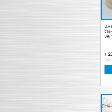
Эже
ста
09/
1 2
Роз