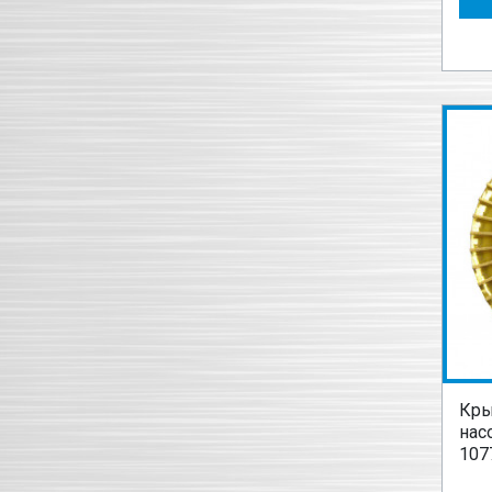
Кры
нас
107