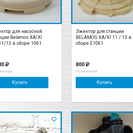
ктор для насосной
Эжектор для станции
нции Belamos ХА/ХI
BELAMOS ХА/XI 11 / 13 в
11/13 в сборе 1061
сборе Е1061
30
800
ничная
Розничная
Купить
Купить