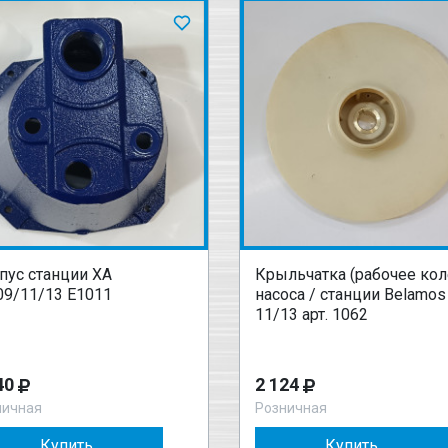
пус станции XA
Крыльчатка (рабочее кол
09/11/13 Е1011
насоса / станции Belamos
11/13 арт. 1062
40
2 124
ничная
Розничная
Купить
Купить