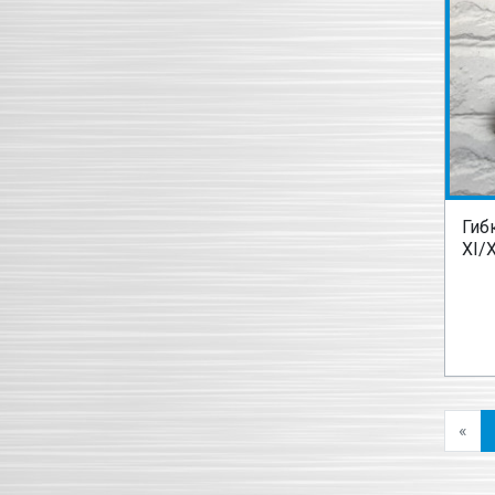
Гиб
XI/X
«