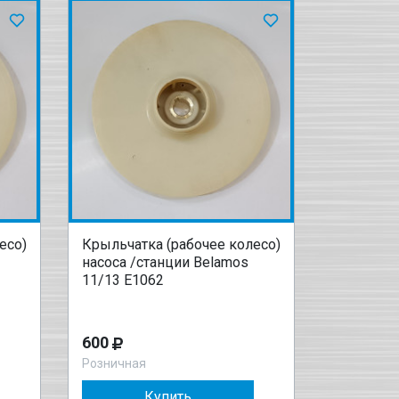
есо)
Крыльчатка (рабочее колесо)
насоса /станции Belamos
11/13 Е1062
600
Розничная
Купить