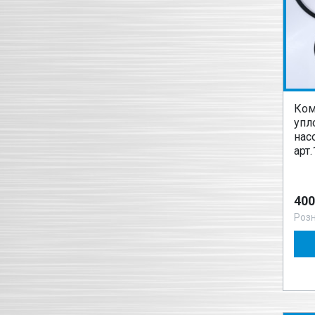
Ком
упл
нас
арт
400
Роз