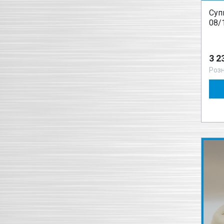
Суп
08/
3 2
Роз