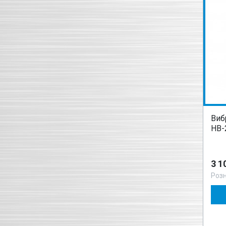
Виб
НВ-
3 1
Роз