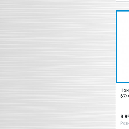
Кон
67/
3 8
Роз