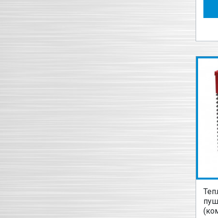
Теп
пуш
(ко