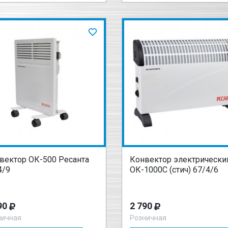
вектор ОК-500 Ресанта
Конвектор электрически
4/9
ОК-1000С (стич) 67/4/6
90
2 790
ничная
Розничная