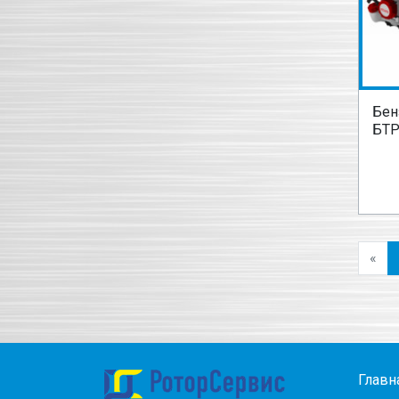
Бен
БТР
«
Главн