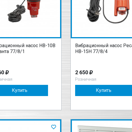
рационный насос НВ-10В
Вибрационный насос Рес
анта 77/8/1
НВ-15Н 77/8/4
60
2 650
ничная
Розничная
Купить
Купить