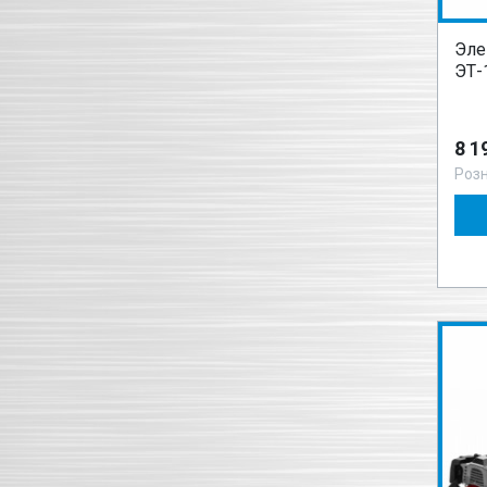
Эле
ЭТ-
8 1
Роз