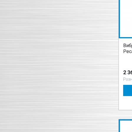
Виб
Рес
2 3
Роз