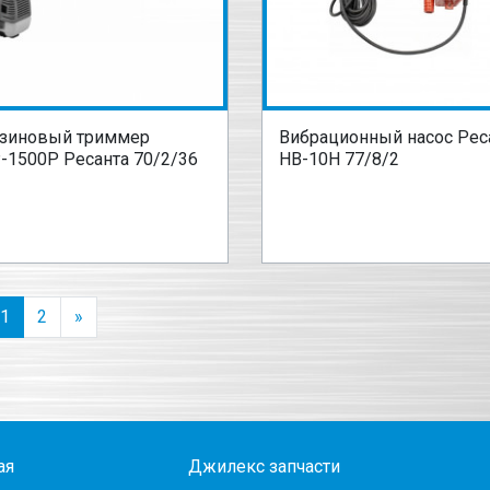
зиновый триммер
Вибрационный насос Рес
-1500Р Ресанта 70/2/36
НВ-10Н 77/8/2
1
2
»
ая
Джилекс запчасти