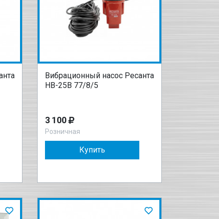
анта
Вибрационный насос Ресанта
НВ-25В 77/8/5
3 100
Розничная
Купить