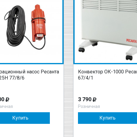
рационный насос Ресанта
Конвектор ОК-1000 Реса
25Н 77/8/6
67/4/1
00
3 790
ничная
Розничная
Купить
Купить