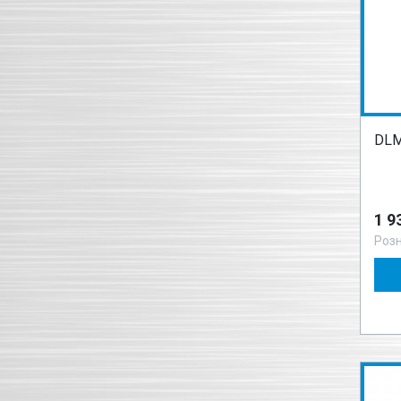
DLM
1 9
Роз