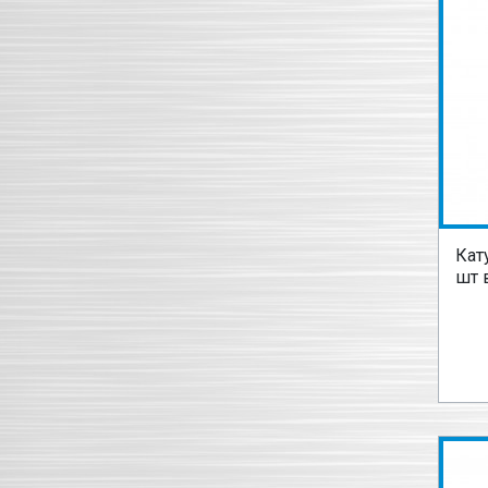
Кат
шт 