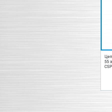
Цеп
55 
CSP