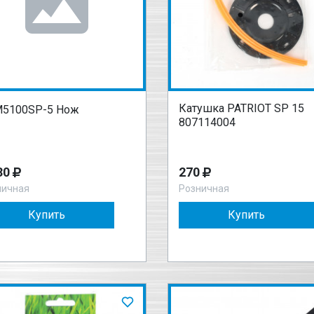
Катушка PATRIOT SP 15
5100SP-5 Нож
807114004
30
270
ничная
Розничная
Купить
Купить