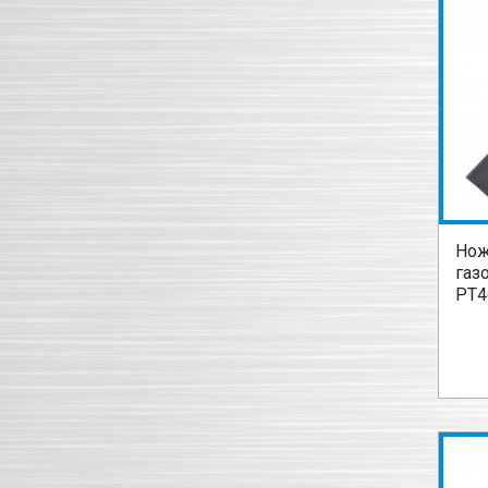
Нож
газ
PT4