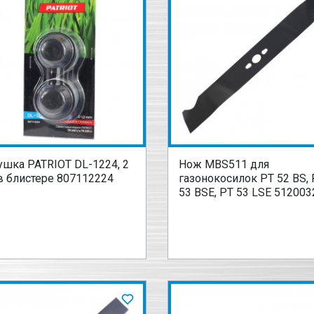
ушка PATRIOT DL-1224, 2
Нож MBS511 для
в блистере 807112224
газонокосилок PT 52 BS, 
53 BSE, PT 53 LSE 512003