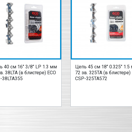
ь 40 см 16" 3/8" LP 1.3 мм
Цепь 45 см 18" 0.325" 1.5
зв. 38LTA (в блистере) ECO
72 зв. 325TA (в блистере)
-38LTA355
CSP-325TA572