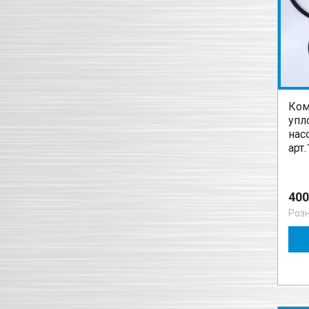
Ком
упл
нас
арт
400
Роз