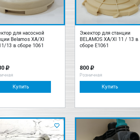
ктор для насосной
Эжектор для станции
нции Belamos ХА/ХI
BELAMOS ХА/XI 11 / 13 в
11/13 в сборе 1061
сборе Е1061
30
800
ничная
Розничная
Купить
Купить