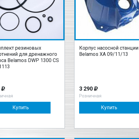
плект резиновых
Корпус насосной станции
отнений для дренажного
Belamos XA 09/11/13
оса Belamos DWP 1300 CS
.1113
3 290
ничная
Розничная
Купить
Купить