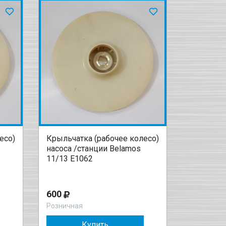
есо)
Крыльчатка (рабочее колесо)
насоса /станции Belamos
11/13 Е1062
600
Розничная
Купить