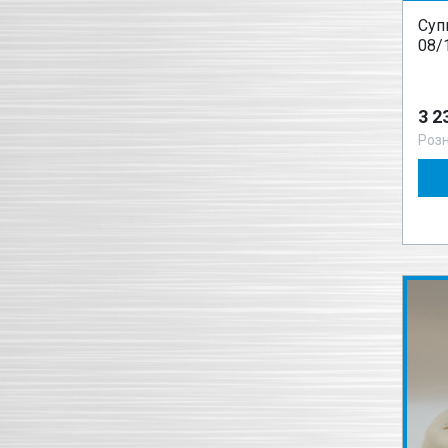
Суп
08/
3 2
Роз