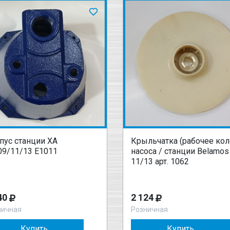
пус станции XA
Крыльчатка (рабочее кол
09/11/13 Е1011
насоса / станции Belamos
11/13 арт. 1062
40
2 124
ничная
Розничная
Купить
Купить