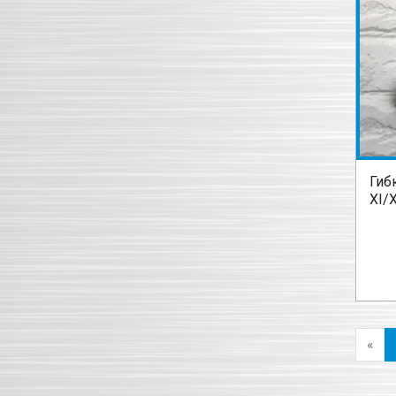
Гиб
XI/X
«