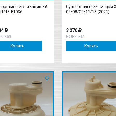
порт насоса / станции XA
Суппорт насоса/станции 
11/13 E1036
05/08/09/11/13 (2021)
34
3 270
ничная
Розничная
Купить
Купить