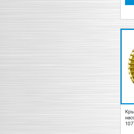
Кры
нас
107