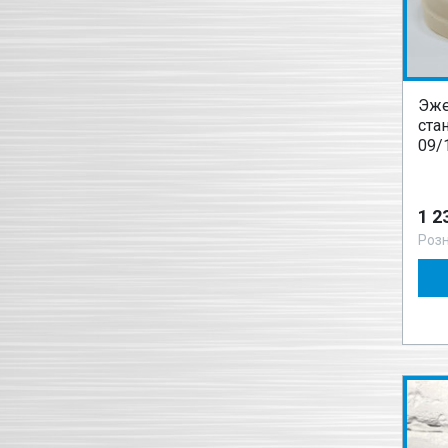
Эже
ста
09/
1 2
Роз