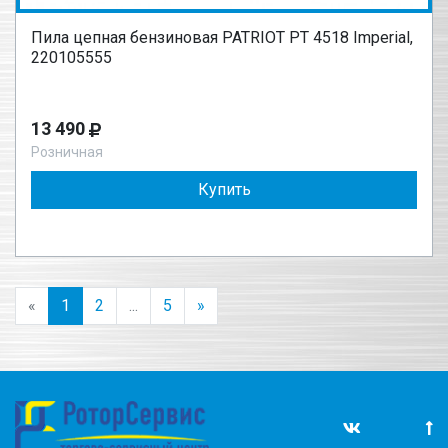
Пила цепная бензиновая PATRIOT PT 4518 Imperial,
220105555
13 490
Розничная
Купить
«
1
2
...
5
»