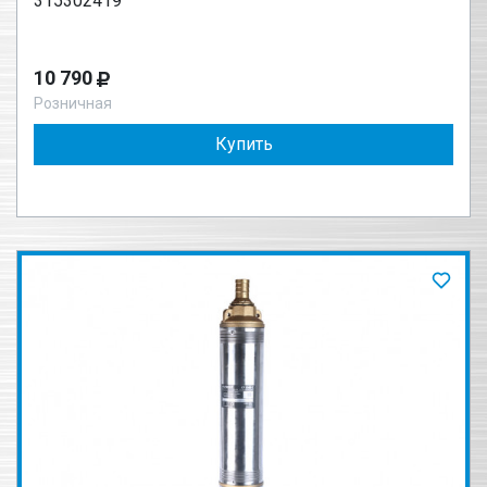
315302419
10 790
Розничная
Купить