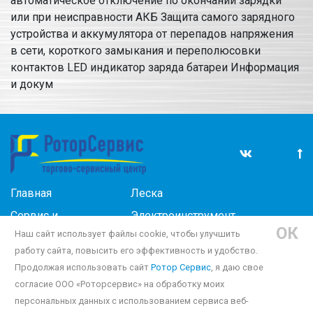
автоматическое отключение по окончании зарядки
или при неисправности АКБ Защита самого зарядного
устройства и аккумулятора от перепадов напряжения
в сети, короткого замыкания и переполюсовки
контактов LED индикатор заряда батареи Информация
и докум
Главная
Леска
Сервис и
Электроинструмент
ОК
прокат
Наш сайт использует файлы cookie, чтобы улучшить
Беламос запчасти
работу сайта, повысить его эффективность и удобство.
Новости
Запчасти для 4-х тактных
Продолжая использовать сайт
Ротор Сервис
, я даю свое
Отзывы
двигателей
согласие ООО «Роторсервис» на обработку моих
Контакты
персональных данных с использованием сервиса веб-