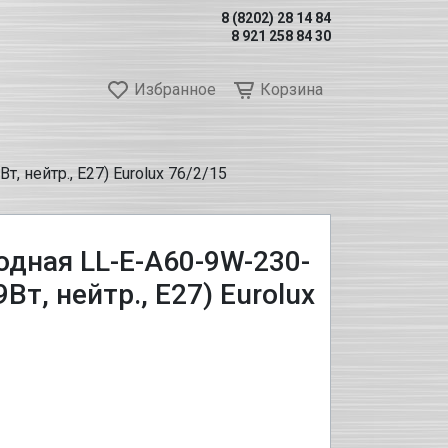
8 (8202) 28 14 84
8 921 258 84 30
Избранное
Корзина
, нейтр., Е27) Eurolux 76/2/15
дная LL-E-A60-9W-230-
9Вт, нейтр., Е27) Eurolux