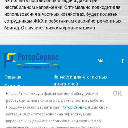
выполнять поставленные задачи даже при
нестабильном напряжении. Оптимально подходит для
использования в частных хозяйствах, будет полезен
сотрудникам ЖКХ и работникам аварийно-ремонтных
бригад. Отличается низким уровнем шума.
Главная
Запчасти для 4-х тактных
двигателей
Сервис и
ОК
прокат
Масла
Наш сайт использует файлы cookie, чтобы улучшить
работу сайта, повысить его эффективность и удобство.
Новости
Беламос запчасти
Продолжая использовать сайт
Ротор Сервис
, я даю свое
Отзывы
Запчасти для снегоуборщиков
согласие ООО «Роторсервис» на обработку моих
Контакты
персональных данных с использованием сервиса веб-
аналитики Яндекс Метрика. Ознакомлен с
Политикой