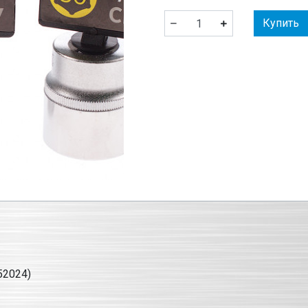
Купить
52024)